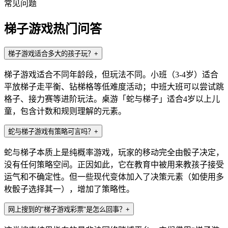
常见问题
梯子游戏热门问答
梯子游戏适合多大的孩子玩？
+
梯子游戏适合不同年龄段，但玩法不同。小班（3-4岁）适合
平放梯子走平衡、钻梯格等低难度活动；中班大班可以尝试跳
格子、接力赛等进阶玩法。桌游「蛇与梯子」适合4岁以上儿
童，包含计数和规则理解的元素。
蛇与梯子游戏有策略可言吗？
+
蛇与梯子本质上是纯概率游戏，玩家的移动完全由骰子决定，
没有任何策略空间。正因如此，它在教育中被用来教孩子接受
运气和不确定性。但一些现代变体加入了决策元素（如使用多
枚骰子选择其一），增加了策略性。
网上搜到的"梯子游戏彩票"是怎么回事？
+