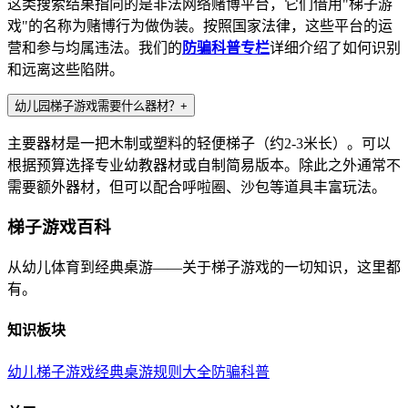
这类搜索结果指向的是非法网络赌博平台，它们借用"梯子游
戏"的名称为赌博行为做伪装。按照国家法律，这些平台的运
营和参与均属违法。我们的
防骗科普专栏
详细介绍了如何识别
和远离这些陷阱。
幼儿园梯子游戏需要什么器材？
+
主要器材是一把木制或塑料的轻便梯子（约2-3米长）。可以
根据预算选择专业幼教器材或自制简易版本。除此之外通常不
需要额外器材，但可以配合呼啦圈、沙包等道具丰富玩法。
梯子游戏百科
从幼儿体育到经典桌游——关于梯子游戏的一切知识，这里都
有。
知识板块
幼儿梯子游戏
经典桌游
规则大全
防骗科普